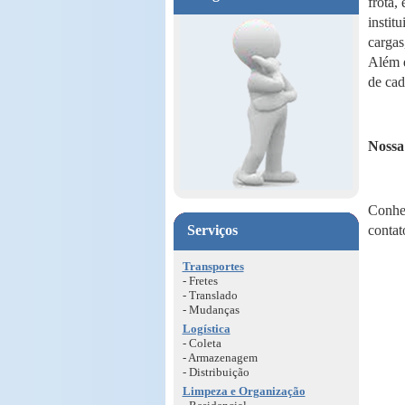
frota,
instit
cargas
Além d
de cad
Nossa 
Conheç
Serviços
contat
Transportes
- Fretes
- Translado
- Mudanças
Logística
- Coleta
- Armazenagem
- Distribuição
Limpeza e Organização