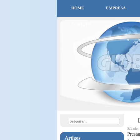
HOME
EMPRESA
CONTATO
L
Sábado, 
Presta
Artigos