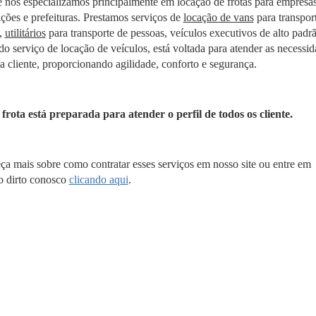
 e nos especializamos principalmente em locação de frotas para empresas
uições e prefeituras. Prestamos serviços de
locação de vans
para transpor
,
utilitários
para transporte de pessoas, veículos executivos de alto padrã
o serviço de locação de veículos, está voltada para atender as necessi
a cliente, proporcionando agilidade, conforto e segurança.
frota está preparada para atender o perfil de todos os cliente.
a mais sobre como contratar esses serviços em nosso site ou entre em
o dirto conosco
clicando aqui
.